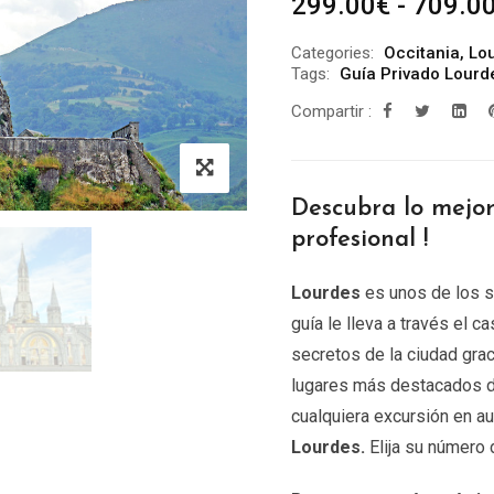
299.00
€
-
709.0
Categories:
Occitania
,
Lo
Tags:
Guía Privado Lourd
Compartir :
Descubra lo mejo
profesional !
Lourdes
es unos de los s
guía le lleva a través el c
secretos de la ciudad grac
lugares más destacados 
cualquiera excursión en au
Lourdes
.
Elija su número 