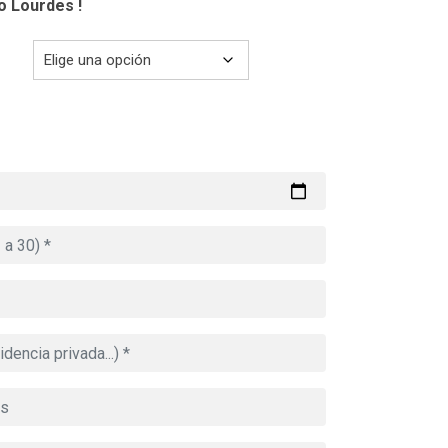
co Lourdes
!