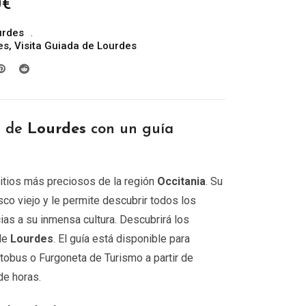
Rango
0
€
de
urdes
precios:
es
,
Visita Guiada de Lourdes
desde
299.00€
hasta
709.00€
r de
Lourdes
con un guía
itios más preciosos de la región
Occitania
. Su
asco viejo y le permite descubrir todos los
ias a su inmensa cultura. Descubrirá los
de
Lourdes
. El guía está disponible para
tobus o Furgoneta de Turismo a partir de
de horas.