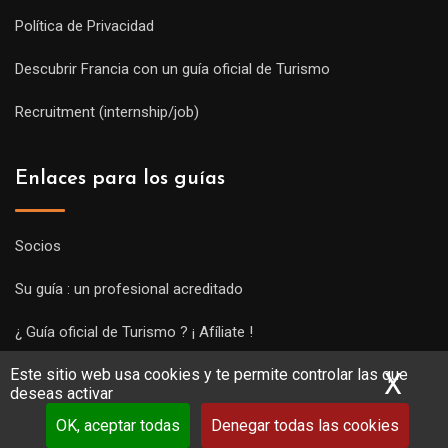
Política de Privacidad
Descubrir Francia con un guía oficial de Turismo
Recruitment (internship/job)
Enlaces para los guías
Socios
Su guía : un profesional acreditado
¿ Guía oficial de Turismo ? ¡ Afíliate !
Este sitio web usa cookies y te permite controlar las que
Subir una visita y empezar a trabajar !
X
Ocu
deseas activar
OK, aceptar todas
Denegar todas las cookies