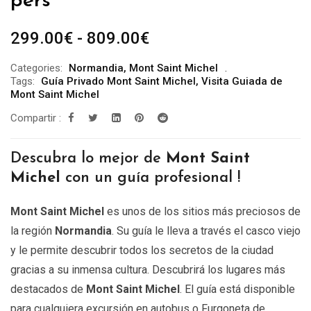
pers
Rango
299.00
€
-
809.00
€
de
Categories:
Normandia
,
Mont Saint Michel
precios:
Tags:
Guía Privado Mont Saint Michel
,
Visita Guiada de
desde
Mont Saint Michel
299.00€
Compartir :
hasta
809.00€
Descubra lo mejor de
Mont Saint
Michel
con un guía profesional !
Mont Saint Michel
es unos de los sitios más preciosos de
la región
Normandia
. Su guía le lleva a través el casco viejo
y le permite descubrir todos los secretos de la ciudad
gracias a su inmensa cultura. Descubrirá los lugares más
destacados de
Mont Saint Michel
. El guía está disponible
para cualquiera excursión en autobus o Furgoneta de