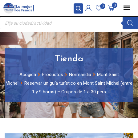
Skip
Panel de gestión de cookies
0
0
to
Búsqueda
content
de
productos
Tienda
Acogida
Productos
Normandia
Mont Saint
Michel
Reservar un guía turístico en Mont Saint Michel (entre
1 y 9 horas) – Grupos de 1 a 30 pers