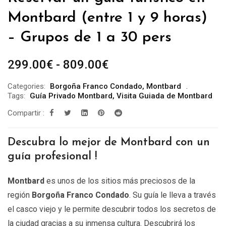
Montbard (entre 1 y 9 horas)
– Grupos de 1 a 30 pers
Rango
299.00
€
-
809.00
€
de
Categories:
Borgoña Franco Condado
,
Montbard
precios:
Tags:
Guía Privado Montbard
,
Visita Guiada de Montbard
desde
Compartir :
299.00€
hasta
Descubra lo mejor de Montbard con un
809.00€
guía profesional !
Montbard
es unos de los sitios más preciosos de la
región
Borgoña Franco Condado
. Su guía le lleva a través
el casco viejo y le permite descubrir todos los secretos de
la ciudad gracias a su inmensa cultura. Descubrirá los