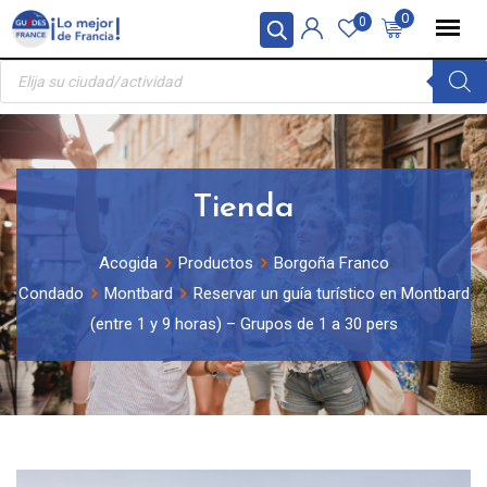
Skip
Panel de gestión de cookies
0
0
to
Búsqueda
content
de
productos
Tienda
Acogida
Productos
Borgoña Franco
Condado
Montbard
Reservar un guía turístico en Montbard
(entre 1 y 9 horas) – Grupos de 1 a 30 pers