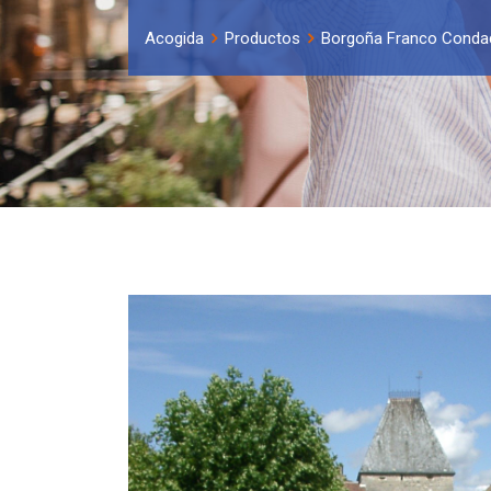
Acogida
Productos
Borgoña Franco Conda