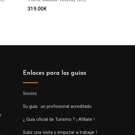
h)
Visita Guiada Vézelay (2h)
319.00
€
Enlaces para los guías
Socios
Su guía : un profesional acreditado
e
¿ Guía oficial de Turismo ? ¡ Afíliate !
Subir una visita y empezar a trabajar !