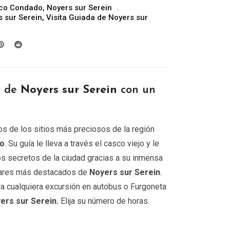
co Condado
,
Noyers sur Serein
precios:
s sur Serein
,
Visita Guiada de Noyers sur
desde
299.00€
hasta
809.00€
r de
Noyers sur Serein
con un
s de los sitios más preciosos de la región
do
. Su guía le lleva a través el casco viejo y le
os secretos de la ciudad gracias a su inmensa
ugares más destacados de
Noyers sur Serein
.
ra cualquiera excursión en autobus o Furgoneta
ers sur Serein.
Elija su número de horas.