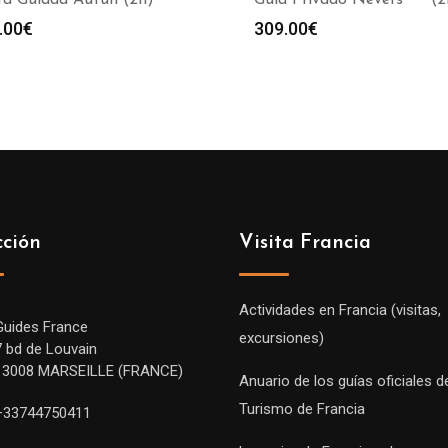
ta Guiada Autun (2h)
Guía Privado Nevers *** (2
.00
€
309.00
€
cción
Visita Francia
Actividades en Francia (visitas,
Guides France
excursiones)
7 bd de Louvain
13008 MARSEILLE (FRANCE)
Anuario de los guías oficiales d
Turismo de Francia
+33744750411