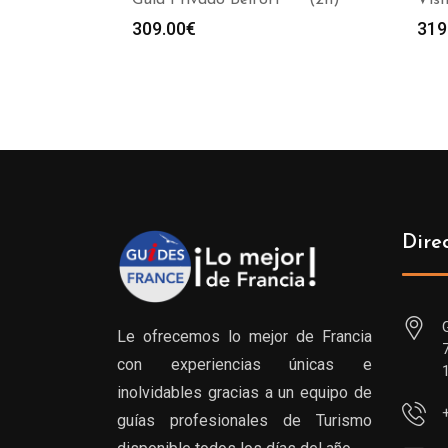
Guía Privado Belfort *** (2h)
Visi
309.00
€
319
Dire
Le ofrecemos lo mejor de Francia
con experiencias únicas e
inolvidables gracias a un equipo de
guías profesionales de Turismo