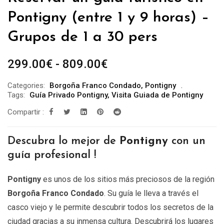
Pontigny (entre 1 y 9 horas) –
Grupos de 1 a 30 pers
Rango
299.00
€
-
809.00
€
de
Categories:
Borgoña Franco Condado
,
Pontigny
precios:
Tags:
Guía Privado Pontigny
,
Visita Guiada de Pontigny
desde
Compartir :
299.00€
hasta
Descubra lo mejor de
Pontigny
con un
809.00€
guía profesional !
Pontigny
es unos de los sitios más preciosos de la región
Borgoña Franco Condado
. Su guía le lleva a través el
casco viejo y le permite descubrir todos los secretos de la
ciudad gracias a su inmensa cultura. Descubrirá los lugares