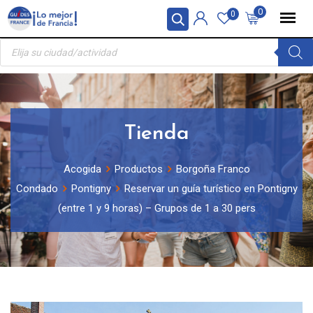
Skip
Panel de gestión de cookies
0
0
to
Búsqueda
content
de
productos
Tienda
Acogida
Productos
Borgoña Franco
Condado
Pontigny
Reservar un guía turístico en Pontigny
(entre 1 y 9 horas) – Grupos de 1 a 30 pers