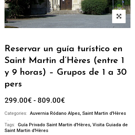
Reservar un guía turístico en
Saint Martin d’Hères (entre 1
y 9 horas) – Grupos de 1 a 30
pers
Rango
299.00
€
-
809.00
€
de
Categories:
Auvernia Ródano Alpes
,
Saint Martin d'Hères
precios:
desde
Tags:
Guía Privado Saint Martin d'Hères
,
Visita Guiada de
Saint Martin d'Hères
299.00€