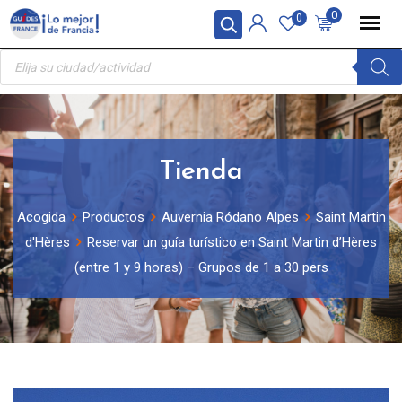
Skip
Panel de gestión de cookies
0
0
to
Búsqueda
content
de
productos
Tienda
Acogida
Productos
Auvernia Ródano Alpes
Saint Martin
d'Hères
Reservar un guía turístico en Saint Martin d’Hères
(entre 1 y 9 horas) – Grupos de 1 a 30 pers