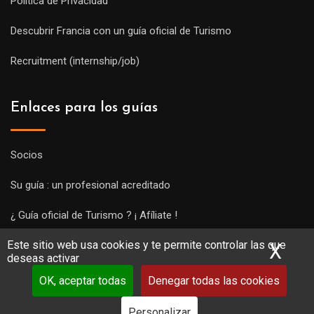
Política de Privacidad
Descubrir Francia con un guía oficial de Turismo
Recruitment (internship/job)
Enlaces para los guías
Socios
Su guía : un profesional acreditado
¿ Guía oficial de Turismo ? ¡ Afíliate !
Este sitio web usa cookies y te permite controlar las que
Subir una visita y empezar a trabajar !
X
Ocu
deseas activar
OK, aceptar todas
Denegar todas las cookies
Personalizar