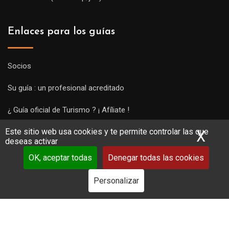
Enlaces para los guías
Socios
Su guía : un profesional acreditado
¿ Guía oficial de Turismo ? ¡ Afíliate !
Este sitio web usa cookies y te permite controlar las que
Subir una visita y empezar a trabajar !
X
Ocu
deseas activar
OK, aceptar todas
Denegar todas las cookies
Personalizar
Copyright Guides 2021. Tous droits réservés.
Développement