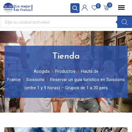
Skip
Panel de gestión de cookies
0
0
to
Búsqueda
content
de
productos
Tienda
Acogida
Productos
Hauts de
France
Soissons
Reservar un guía turístico en Soissons
(entre 1 y 9 horas) – Grupos de 1 a 30 pers