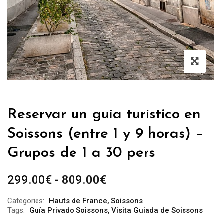
Reservar un guía turístico en
Soissons (entre 1 y 9 horas) –
Grupos de 1 a 30 pers
Rango
299.00
€
-
809.00
€
de
Categories:
Hauts de France
,
Soissons
precios:
Tags:
Guía Privado Soissons
,
Visita Guiada de Soissons
desde