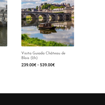
Visita Guiada Château de
Blois (2h)
Rango
239.00
€
-
539.00
€
de
precios:
desde
239.00€
hasta
539.00€