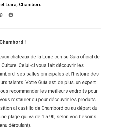
el Loira
,
Chambord
precios:
desde
299.00€
hasta
809.00€
 Chambord !
aux châteaux de la Loire con su Guía oficial de
Culture. Celui-ci vous fait découvrir les
bord, ses salles principales et l’histoire des
eurs talents. Votre Guía est, de plus, un expert
ra vous recommander les meilleurs endroits pour
 vous restaurer ou pour découvrir les produits
osition al castillo de Chambord ou au départ du
ne plage qui va de 1 à 9h, selon vos besoins
enu déroulant).