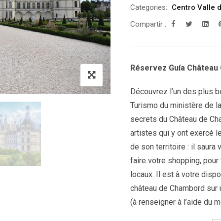
Categories:
Centro Valle d
Compartir :
Réservez Guía Château
Découvrez l’un des plus be
Turismo du ministère de la 
secrets du Château de Cham
artistes qui y ont exercé l
de son territoire : il sau
faire votre shopping, pour
locaux. Il est à votre disp
château de Chambord sur u
(à renseigner à l’aide du m