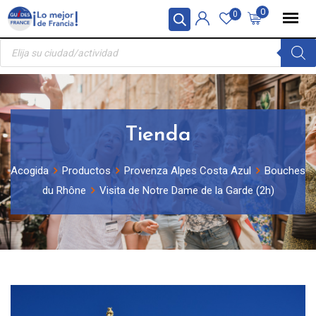
Skip
Panel de gestión de cookies
0
0
to
Búsqueda
content
de
productos
Tienda
Acogida
Productos
Provenza Alpes Costa Azul
Bouches
du Rhône
Visita de Notre Dame de la Garde (2h)