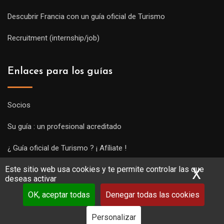
Descubrir Francia con un guía oficial de Turismo
Recruitment (internship/job)
Enlaces para los guías
Socios
Su guía : un profesional acreditado
¿ Guía oficial de Turismo ? ¡ Afíliate !
Este sitio web usa cookies y te permite controlar las que
Subir una visita y empezar a trabajar !
X
Ocu
deseas activar
OK, aceptar todas
Denegar todas las cookies
Personalizar