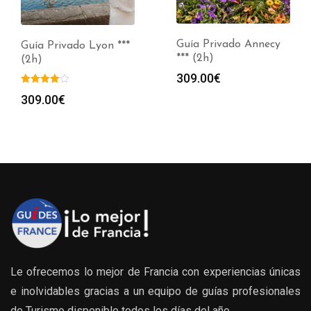
Guía Privado Annecy
Guía Privado Lyon ***
*** (2h)
(2h)
309.00
€
309.00
€
Le ofrecemos lo mejor de Francia con experiencias únicas
e inolvidables gracias a un equipo de guías profesionales
de Turismo disponible todos los días del año.