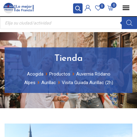
Skip
Panel de gestión de cookies
0
0
to
Búsqueda
content
de
productos
Tienda
Acogida
Productos
Auvernia Ródano
Alpes
Aurillac
Visita Guiada Aurillac (2h)