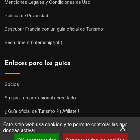
Menciones Legales y Condiciones de Uso
Política de Privacidad
Descubrir Francia con un guía oficial de Turismo
Recruitment (internship/job)
Enlaces para los guías
Socios
Su guía : un profesional acreditado
¿ Guía oficial de Turismo ? ¡ Afíliate !
Este sitio web usa cookies y te permite controlar las que
Subir una visita y empezar a trabajar !
X
Ocu
deseas activar