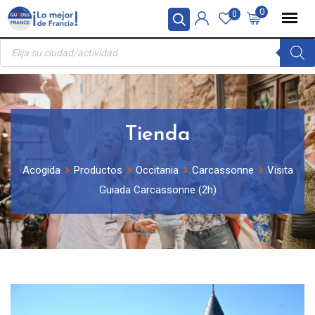
Skip
Panel de gestión de cookies
0
0
to
Búsqueda
content
de
productos
Tienda
Acogida
Productos
Occitania
Carcassonne
Visita
Guiada Carcassonne (2h)