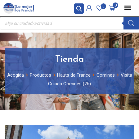
Skip
Panel de gestión de cookies
0
0
to
Búsqueda
content
de
productos
Tienda
Acogida
Productos
Hauts de France
Comines
Visita
Guiada Comines (2h)