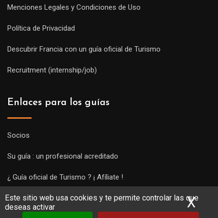
Menciones Legales y Condiciones de Uso
Política de Privacidad
Descubrir Francia con un guía oficial de Turismo
Recruitment (internship/job)
Enlaces para los guías
Socios
Su guía : un profesional acreditado
¿ Guía oficial de Turismo ? ¡ Afíliate !
Este sitio web usa cookies y te permite controlar las que
Subir una visita y empezar a trabajar !
X
Ocu
deseas activar