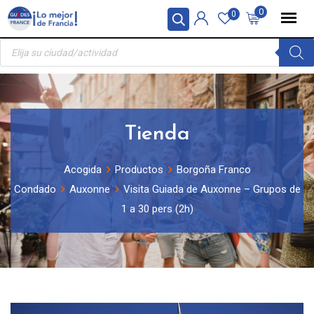
Skip
Panel de gestión de cookies
0
0
to
Búsqueda
content
de
productos
Tienda
Acogida
Productos
Borgoña Franco
Condado
Auxonne
Visita Guiada de Auxonne – Grupos de
1 a 30 pers (2h)