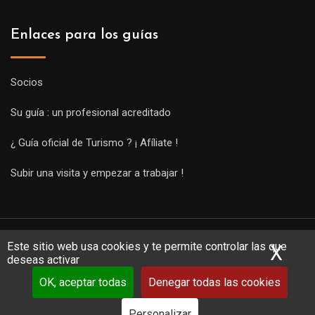
Enlaces para los guías
Socios
Su guía : un profesional acreditado
¿ Guía oficial de Turismo ? ¡ Afíliate !
Subir una visita y empezar a trabajar !
Este sitio web usa cookies y te permite controlar las que
X
Ocu
deseas activar
OK, aceptar todas
Denegar todas las cookies
Copyright Guides 2021. Tous droits réservés.
Développement
web sur mesure
par iSoluce
Personalizar