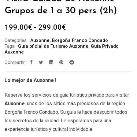
Grupos de 1 a 30 pers (2h)
Rango
199.00
€
-
299.00
€
de
Categories:
Auxonne
,
Borgoña Franco Condado
precios:
Tags:
Guía oficial de Turismo Auxonne
,
Guía Privado
desde
Auxonne
199.00€
Compartir :
hasta
299.00€
Lo mejor de Auxonne !
Reserve los servicios de guía turístico privado para visitar
Auxonne
, unos de los sitios más preciosos de la región
Borgoña Franco Condado. Su guía le hace descubrir todos
los secretos de la ciudad. Le esperamos para una
experiencia turística y cultural inolvidable.