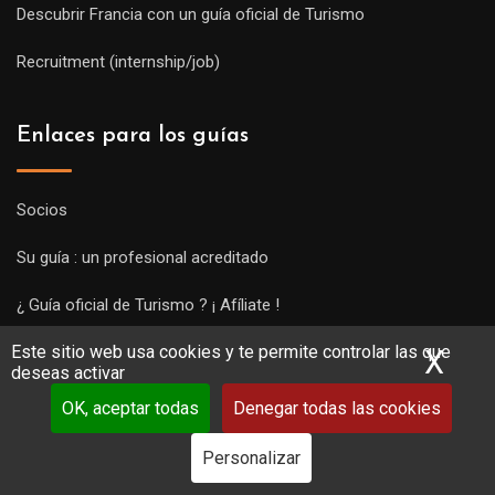
Descubrir Francia con un guía oficial de Turismo
Recruitment (internship/job)
Enlaces para los guías
Socios
Su guía : un profesional acreditado
¿ Guía oficial de Turismo ? ¡ Afíliate !
Este sitio web usa cookies y te permite controlar las que
Subir una visita y empezar a trabajar !
X
Ocu
deseas activar
OK, aceptar todas
Denegar todas las cookies
Personalizar