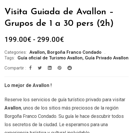
Visita Guiada de Avallon –
Grupos de 1 a 30 pers (2h)
Rango
199.00
€
-
299.00
€
de
Categories:
Avallon
,
Borgoña Franco Condado
precios:
Tags:
Guía oficial de Turismo Avallon
,
Guía Privado Avallon
desde
Compartir :
199.00€
hasta
Lo mejor de Avallon !
299.00€
Reserve los servicios de guía turístico privado para visitar
Avallon
, unos de los sitios más preciosos de la región
Borgoña Franco Condado. Su guía le hace descubrir todos
los secretos de la ciudad. Le esperamos para una
experiencia turística y cultural inolvidable.