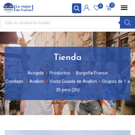
Skip
Panel de gestión de cookies
0
0
to
Búsqueda
content
de
productos
Tienda
Acogida
Productos
Borgoña Franco
Condado
Avallon
Visita Guiada de Avallon – Grupos de 1 a
30 pers (2h)