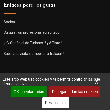
Enlaces para los guías
Socios
Su guía : un profesional acreditado
¿ Guía oficial de Turismo ? ¡ Afíliate !
Subir una visita y empezar a trabajar !
Este sitio web usa cookies y te permite controlar las que
X
Ocu
deseas activar
OK, aceptar todas
Denegar todas las cookies
Copyright Guides 2021. Tous droits réservés.
Développement
web sur mesure
par iSoluce
Personalizar