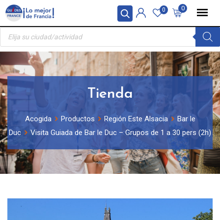
Skip
Panel de gestión de cookies
0
0
to
Búsqueda
content
de
productos
Tienda
Acogida
Productos
Región Este Alsacia
Bar le
Duc
Visita Guiada de Bar le Duc – Grupos de 1 a 30 pers (2h)