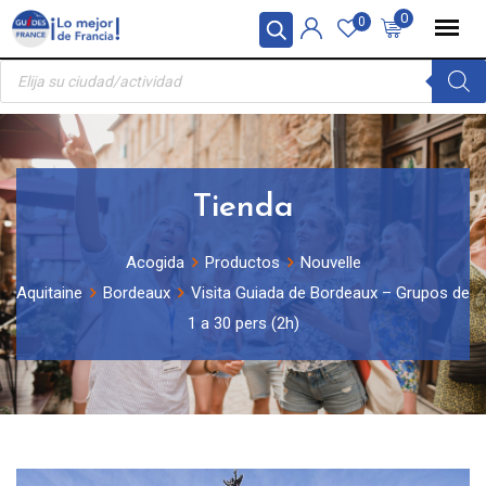
Skip
Panel de gestión de cookies
0
0
to
Búsqueda
content
de
productos
Tienda
Acogida
Productos
Nouvelle
Aquitaine
Bordeaux
Visita Guiada de Bordeaux – Grupos de
1 a 30 pers (2h)