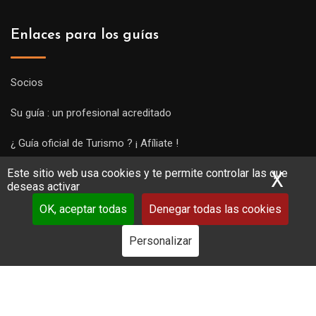
Enlaces para los guías
Socios
Su guía : un profesional acreditado
¿ Guía oficial de Turismo ? ¡ Afíliate !
Este sitio web usa cookies y te permite controlar las que
Subir una visita y empezar a trabajar !
X
Ocu
deseas activar
OK, aceptar todas
Denegar todas las cookies
Personalizar
Copyright Guides 2021. Tous droits réservés.
Développement
web sur mesure
par iSoluce