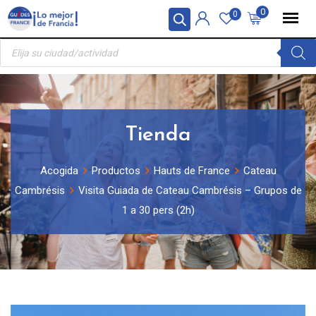
Skip
Panel de gestión de cookies
0
0
to
Búsqueda
content
de
productos
Tienda
Acogida
Productos
Hauts de France
Cateau
Cambrésis
Visita Guiada de Cateau Cambrésis – Grupos de
1 a 30 pers (2h)