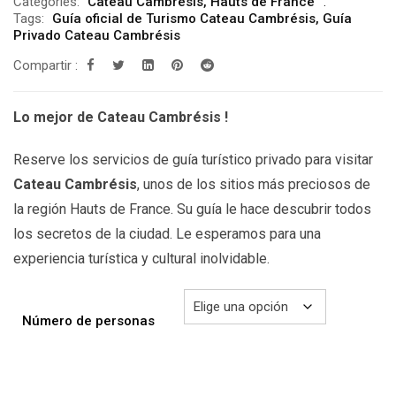
Categories:
Cateau Cambrésis
,
Hauts de France
precios:
Tags:
Guía oficial de Turismo Cateau Cambrésis
,
Guía
desde
Privado Cateau Cambrésis
199.00€
Compartir :
hasta
299.00€
Lo mejor de Cateau Cambrésis !
Reserve los servicios de guía turístico privado para visitar
Cateau Cambrésis
, unos de los sitios más preciosos de
la región Hauts de France. Su guía le hace descubrir todos
los secretos de la ciudad. Le esperamos para una
experiencia turística y cultural inolvidable.
Número de personas