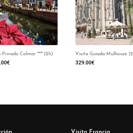
 Privado Colmar *** (2h)
Visita Guiada Mulhouse (
.00
€
329.00
€
cción
Visita Francia