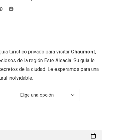
desde
199.00€
hasta
299.00€
uía turístico privado para visitar
Chaumont
,
ciosos de la región Este Alsacia. Su guía le
secretos de la ciudad. Le esperamos para una
ural inolvidable.