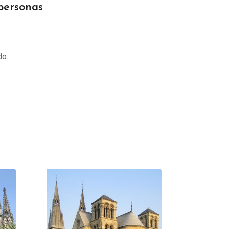
personas
do.