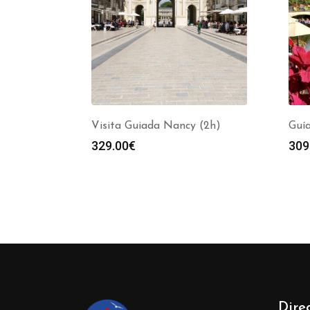
Visita Guiada Nancy (2h)
Guía
329.00
€
309
Dire