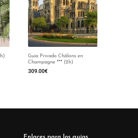
2h)
Guía Privado Châlons en
Champagne *** (2h)
309.00
€
Enlaces para los guías