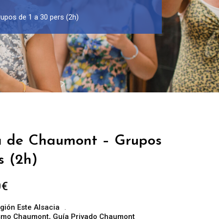
upos de 1 a 30 pers (2h)
a de Chaumont – Grupos
s (2h)
Rango
0
€
de
gión Este Alsacia
precios:
rismo Chaumont
,
Guía Privado Chaumont