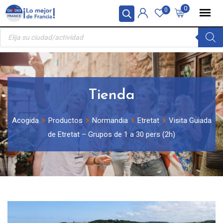
Skip
Panel de gestión de cookies
0
0
to
Búsqueda
content
de
productos
Tienda
Acogida
Productos
Normandia
Etretat
Visita Guiada
de Etretat – Grupos de 1 a 30 pers (2h)