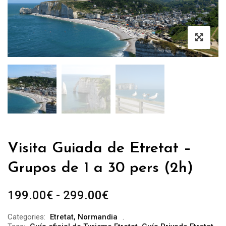
Visita Guiada de Etretat –
Grupos de 1 a 30 pers (2h)
Rango
199.00
€
-
299.00
€
de
Categories:
Etretat
,
Normandia
precios: