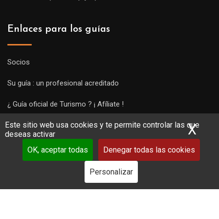
Enlaces para los guías
Socios
Su guía : un profesional acreditado
¿ Guía oficial de Turismo ? ¡ Afíliate !
Este sitio web usa cookies y te permite controlar las que
Subir una visita y empezar a trabajar !
X
Ocu
deseas activar
OK, aceptar todas
Denegar todas las cookies
Personalizar
Copyright Guides 2021. Tous droits réservés.
Développement