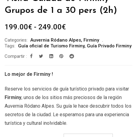
Grupos de 1 a 30 pers (2h)
Rango
199.00
€
-
249.00
€
de
Categories:
Auvernia Ródano Alpes
,
Firminy
precios:
Tags:
Guía oficial de Turismo Firminy
,
Guía Privado Firminy
desde
Compartir :
199.00€
hasta
Lo mejor de Firminy !
249.00€
Reserve los servicios de guía turístico privado para visitar
Firminy
, unos de los sitios más preciosos de la región
Auvernia Ródano Alpes. Su guía le hace descubrir todos los
secretos de la ciudad. Le esperamos para una experiencia
turística y cultural inolvidable.