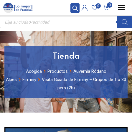
Skip
Panel de gestión de cookies
0
0
to
Búsqueda
content
de
productos
Tienda
Acogida
Productos
Auvernia Ródano
Alpes
Firminy
Visita Guiada de Firminy – Grupos de 1 a 30
pers (2h)