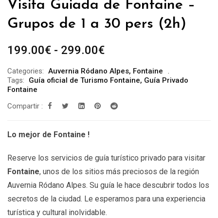
Visita Guiada de Fontaine –
Grupos de 1 a 30 pers (2h)
Rango
199.00
€
-
299.00
€
de
Categories:
Auvernia Ródano Alpes
,
Fontaine
precios:
Tags:
Guía oficial de Turismo Fontaine
,
Guía Privado
desde
Fontaine
199.00€
Compartir :
hasta
299.00€
Lo mejor de Fontaine !
Reserve los servicios de guía turístico privado para visitar
Fontaine
, unos de los sitios más preciosos de la región
Auvernia Ródano Alpes. Su guía le hace descubrir todos los
secretos de la ciudad. Le esperamos para una experiencia
turística y cultural inolvidable.