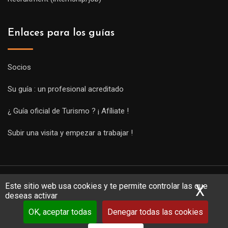
Enlaces para los guías
Socios
Su guía : un profesional acreditado
¿ Guía oficial de Turismo ? ¡ Afíliate !
Subir una visita y empezar a trabajar !
Este sitio web usa cookies y te permite controlar las que
X
Ocu
deseas activar
OK, aceptar todas
Denegar todas las cookies
Copyright Guides 2021. Tous droits réservés.
Développement