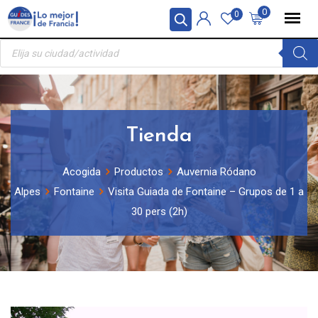
Skip
Panel de gestión de cookies
0
0
to
Búsqueda
content
de
productos
Tienda
Acogida
Productos
Auvernia Ródano
Alpes
Fontaine
Visita Guiada de Fontaine – Grupos de 1 a
30 pers (2h)