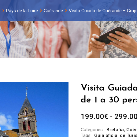
s
Pays de la Loire
Guérande
Visita Guiada de Guérande – Grupo
Visita Guiad
de 1 a 30 per
199.00
€
-
299.0
Categories:
Bretaña
,
Gué
Tags:
Guía oficial de Tu