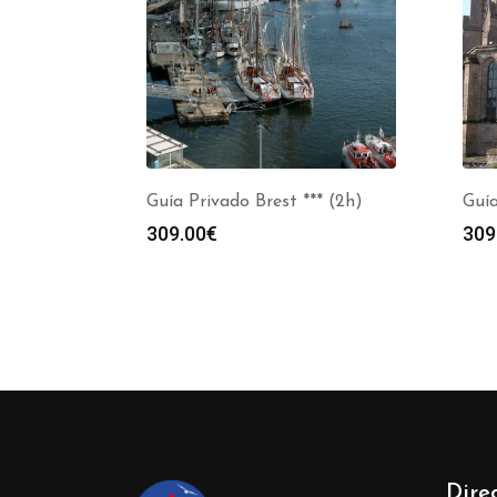
Guía Privado Brest *** (2h)
Guía
309.00
€
309
Dire