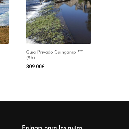
Guía Privado Guingamp ***
(2h)
309.00
€
Enlaces para los guías