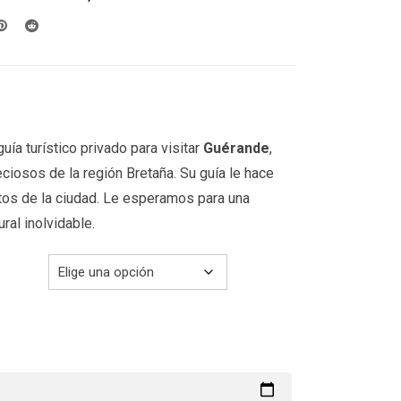
desde
199.00€
hasta
299.00€
uía turístico privado para visitar
Guérande
,
ciosos de la región Bretaña. Su guía le hace
tos de la ciudad. Le esperamos para una
ural inolvidable.