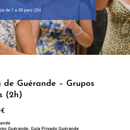
s de 1 a 30 pers (2h)
a de Guérande – Grupos
s (2h)
Rango
0
€
de
rande
precios:
rismo Guérande
,
Guía Privado Guérande