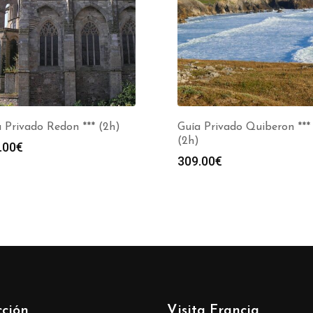
 Privado Redon *** (2h)
Guía Privado Quiberon ***
(2h)
.00
€
309.00
€
cción
Visita Francia