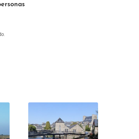
ersonas
do.