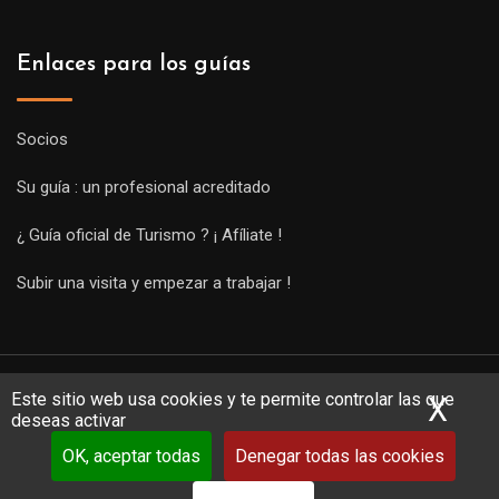
Enlaces para los guías
Socios
Su guía : un profesional acreditado
¿ Guía oficial de Turismo ? ¡ Afíliate !
Subir una visita y empezar a trabajar !
Este sitio web usa cookies y te permite controlar las que
X
Ocu
deseas activar
OK, aceptar todas
Denegar todas las cookies
Copyright Guides 2021. Tous droits réservés.
Développement