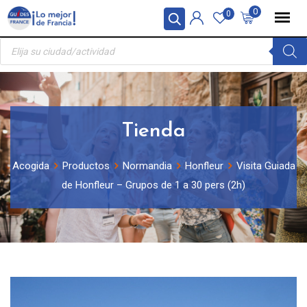
Skip
Panel de gestión de cookies
0
0
to
Búsqueda
content
de
productos
Tienda
Acogida
Productos
Normandia
Honfleur
Visita Guiada
de Honfleur – Grupos de 1 a 30 pers (2h)