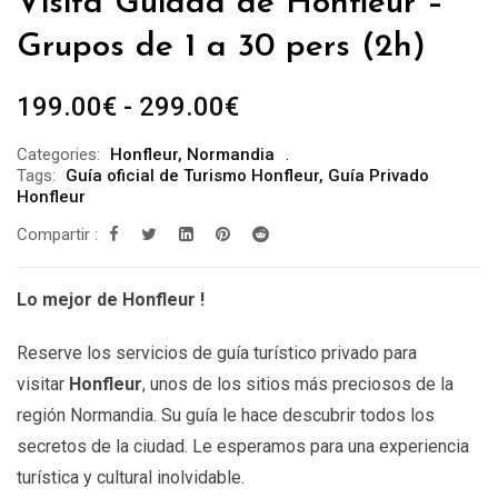
Visita Guiada de Honfleur –
Grupos de 1 a 30 pers (2h)
Rango
199.00
€
-
299.00
€
de
Categories:
Honfleur
,
Normandia
precios:
Tags:
Guía oficial de Turismo Honfleur
,
Guía Privado
desde
Honfleur
199.00€
Compartir :
hasta
299.00€
Lo mejor de Honfleur !
Reserve los servicios de guía turístico privado para
visitar
Honfleur
, unos de los sitios más preciosos de la
región Normandia. Su guía le hace descubrir todos los
secretos de la ciudad. Le esperamos para una experiencia
turística y cultural inolvidable.