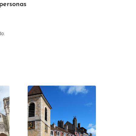
personas
do.