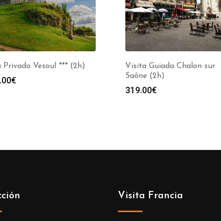
 Privado Vesoul *** (2h)
Visita Guiada Chalon sur
Saône (2h)
.00
€
319.00
€
cción
Visita Francia