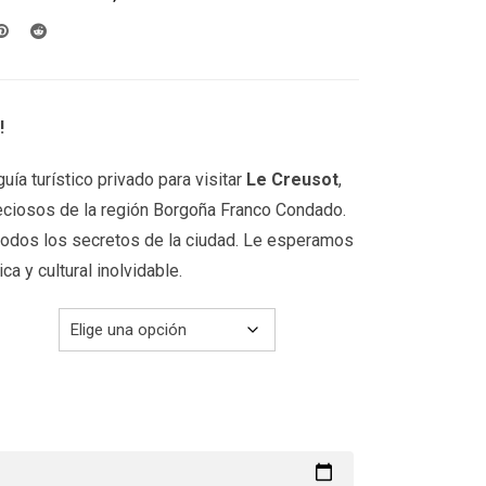
desde
199.00€
hasta
299.00€
!
uía turístico privado para visitar
Le Creusot
,
eciosos de la región Borgoña Franco Condado.
 todos los secretos de la ciudad. Le esperamos
ca y cultural inolvidable.