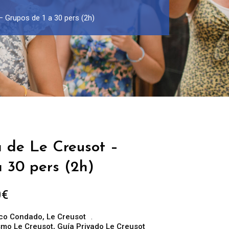
– Grupos de 1 a 30 pers (2h)
a de Le Creusot –
 30 pers (2h)
Rango
0
€
de
co Condado
,
Le Creusot
precios:
ismo Le Creusot
,
Guía Privado Le Creusot