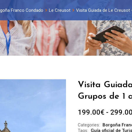
goña Franco Condado
Le Creusot
Visita Guiada de Le Creusot 
Visita Guiad
Grupos de 1 a
199.00
€
-
299.0
Categories:
Borgoña Fran
Tags:
Guía oficial de Tur