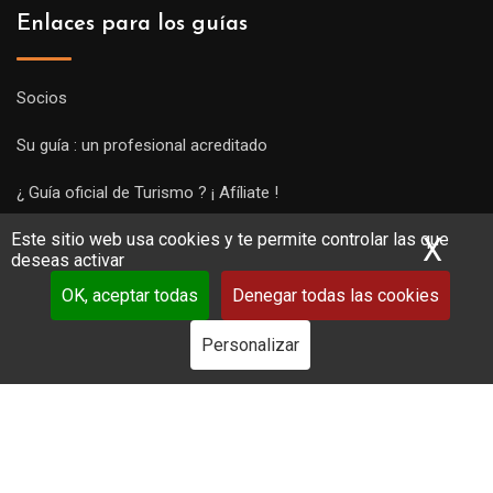
Enlaces para los guías
Socios
Su guía : un profesional acreditado
¿ Guía oficial de Turismo ? ¡ Afíliate !
Este sitio web usa cookies y te permite controlar las que
Subir una visita y empezar a trabajar !
X
Ocu
deseas activar
OK, aceptar todas
Denegar todas las cookies
Personalizar
Copyright Guides 2021. Tous droits réservés.
Développement
web sur mesure
par iSoluce