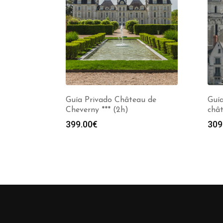
Guía Privado Château de
Guí
Cheverny *** (2h)
chât
399.00
€
309