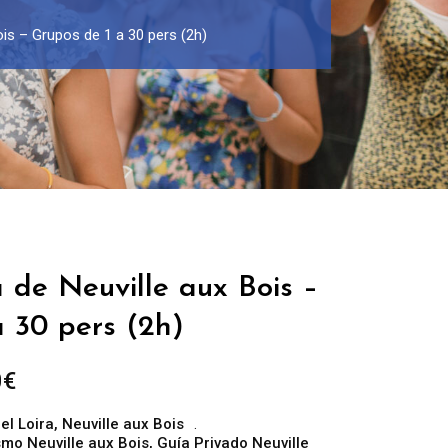
ois – Grupos de 1 a 30 pers (2h)
 de Neuville aux Bois –
 30 pers (2h)
Rango
0
€
de
el Loira
,
Neuville aux Bois
precios:
ismo Neuville aux Bois
,
Guía Privado Neuville