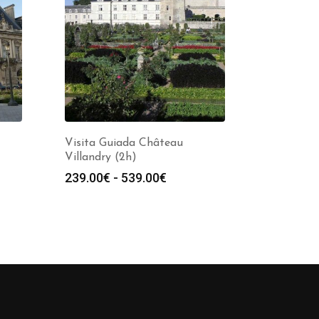
Visita Guiada Château
Villandry (2h)
Rango
239.00
€
-
539.00
€
de
precios:
desde
239.00€
hasta
539.00€