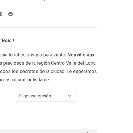
desde
199.00€
hasta
249.00€
 Bois !
uía turístico privado para visitar
Neuville aux
s preciosos de la región Centro Valle del Loira.
 todos los secretos de la ciudad. Le esperamos
ca y cultural inolvidable.