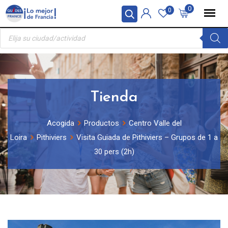
Skip
Panel de gestión de cookies
0
0
to
Búsqueda
content
de
productos
Tienda
Acogida
Productos
Centro Valle del
Loira
Pithiviers
Visita Guiada de Pithiviers – Grupos de 1 a
30 pers (2h)