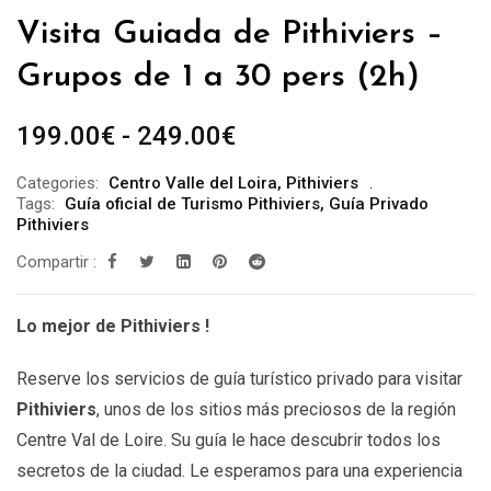
Visita Guiada de Pithiviers –
Grupos de 1 a 30 pers (2h)
Rango
199.00
€
-
249.00
€
de
Categories:
Centro Valle del Loira
,
Pithiviers
precios:
Tags:
Guía oficial de Turismo Pithiviers
,
Guía Privado
desde
Pithiviers
199.00€
Compartir :
hasta
249.00€
Lo mejor de Pithiviers !
Reserve los servicios de guía turístico privado para visitar
Pithiviers
, unos de los sitios más preciosos de la región
Centre Val de Loire. Su guía le hace descubrir todos los
secretos de la ciudad. Le esperamos para una experiencia