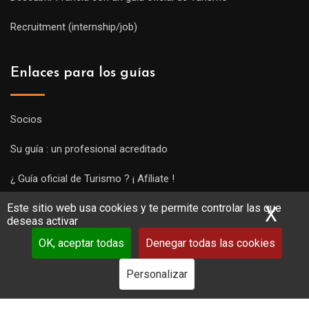
Recruitment (internship/job)
Enlaces para los guías
Socios
Su guía : un profesional acreditado
¿ Guía oficial de Turismo ? ¡ Afíliate !
Este sitio web usa cookies y te permite controlar las que
Subir una visita y empezar a trabajar !
X
Ocu
deseas activar
OK, aceptar todas
Denegar todas las cookies
Personalizar