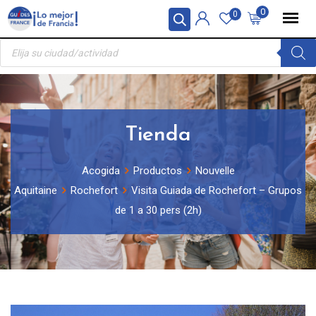
Skip
Panel de gestión de cookies
0
0
to
Búsqueda
content
de
productos
Tienda
Acogida
Productos
Nouvelle
Aquitaine
Rochefort
Visita Guiada de Rochefort – Grupos
de 1 a 30 pers (2h)