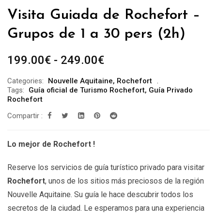
Visita Guiada de Rochefort –
Grupos de 1 a 30 pers (2h)
Rango
199.00
€
-
249.00
€
de
Categories:
Nouvelle Aquitaine
,
Rochefort
precios:
Tags:
Guía oficial de Turismo Rochefort
,
Guía Privado
desde
Rochefort
199.00€
Compartir :
hasta
249.00€
Lo mejor de Rochefort !
Reserve los servicios de guía turístico privado para visitar
Rochefort
, unos de los sitios más preciosos de la región
Nouvelle Aquitaine. Su guía le hace descubrir todos los
secretos de la ciudad. Le esperamos para una experiencia