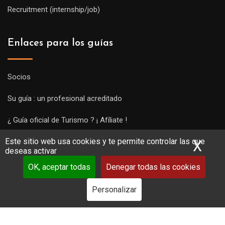
Recruitment (internship/job)
Enlaces para los guías
Socios
Su guía : un profesional acreditado
¿ Guía oficial de Turismo ? ¡ Afíliate !
Este sitio web usa cookies y te permite controlar las que
Subir una visita y empezar a trabajar !
X
Ocu
deseas activar
OK, aceptar todas
Denegar todas las cookies
Personalizar