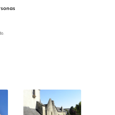
rsonas
do.