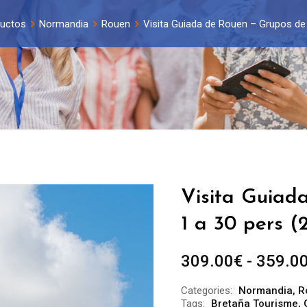
uctos
Normandia
Rouen
Visita Guiada de Rouen – Grupos de 
Visita Guiad
1 a 30 pers (
309.00
€
-
359.0
Categories:
Normandia
,
R
Tags:
Bretaña Tourisme
,