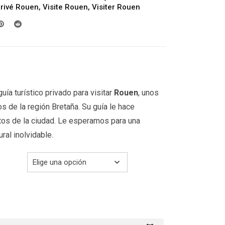
desde
Privé Rouen
,
Visite Rouen
,
Visiter Rouen
309.00€
hasta
359.00€
uía turístico privado para visitar
Rouen
, unos
s de la región Bretaña. Su guía le hace
tos de la ciudad. Le esperamos para una
ural inolvidable.