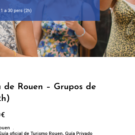
1 a 30 pers (2h)
a de Rouen – Grupos de
2h)
Rango
0
€
de
ouen
precios:
Guía oficial de Turismo Rouen
,
Guía Privado