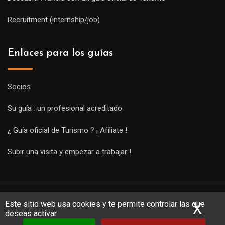
Recruitment (internship/job)
Enlaces para los guías
Socios
Su guía : un profesional acreditado
¿ Guía oficial de Turismo ? ¡ Afíliate !
Subir una visita y empezar a trabajar !
Este sitio web usa cookies y te permite controlar las que
X
Ocu
deseas activar