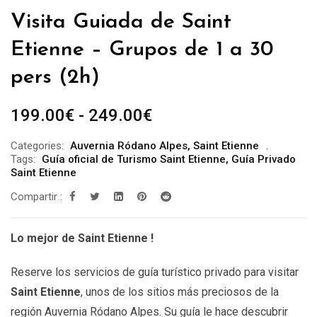
Visita Guiada de Saint
Etienne – Grupos de 1 a 30
pers (2h)
Rango
199.00
€
-
249.00
€
de
Categories:
Auvernia Ródano Alpes
,
Saint Etienne
precios:
Tags:
Guía oficial de Turismo Saint Etienne
,
Guía Privado
desde
Saint Etienne
199.00€
Compartir :
hasta
249.00€
Lo mejor de Saint Etienne !
Reserve los servicios de guía turístico privado para visitar
Saint Etienne
, unos de los sitios más preciosos de la
región Auvernia Ródano Alpes. Su guía le hace descubrir