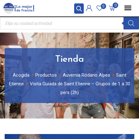
Skip
Panel de gestión de cookies
0
0
to
Búsqueda
content
de
productos
Tienda
Acogida
Productos
Auvernia Ródano Alpes
Saint
Etienne
Visita Guiada de Saint Etienne – Grupos de 1 a 30
pers (2h)