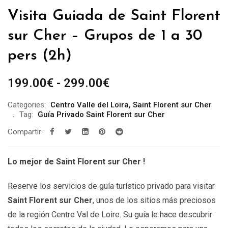
Visita Guiada de Saint Florent
sur Cher – Grupos de 1 a 30
pers (2h)
Rango
199.00
€
-
299.00
€
de
Categories:
Centro Valle del Loira
,
Saint Florent sur Cher
precios:
Tag:
Guía Privado Saint Florent sur Cher
desde
Compartir :
199.00€
hasta
Lo mejor de Saint Florent sur Cher !
299.00€
Reserve los servicios de guía turístico privado para visitar
Saint Florent sur Cher
, unos de los sitios más preciosos
de la región Centre Val de Loire. Su guía le hace descubrir