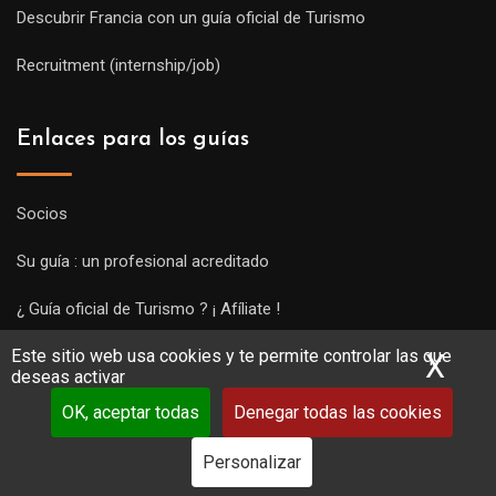
Descubrir Francia con un guía oficial de Turismo
Recruitment (internship/job)
Enlaces para los guías
Socios
Su guía : un profesional acreditado
¿ Guía oficial de Turismo ? ¡ Afíliate !
Este sitio web usa cookies y te permite controlar las que
Subir una visita y empezar a trabajar !
X
Ocu
deseas activar
OK, aceptar todas
Denegar todas las cookies
Personalizar