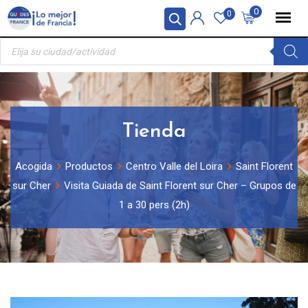
Skip
Panel de gestión de cookies
0
0
to
Búsqueda
content
de
productos
Tienda
Acogida
Productos
Centro Valle del Loira
Saint Florent
sur Cher
Visita Guiada de Saint Florent sur Cher – Grupos de
1 a 30 pers (2h)