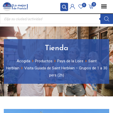
Skip
Panel de gestión de cookies
0
0
to
Búsqueda
content
de
productos
Tienda
Acogida
Productos
Pays de la Loire
Saint
Herblain
Visita Guiada de Saint Herblain – Grupos de 1 a 30
pers (2h)