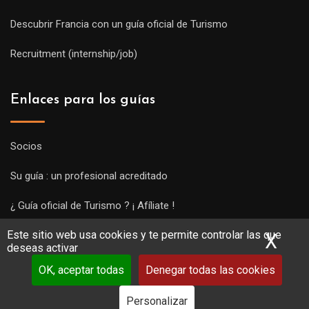
Descubrir Francia con un guía oficial de Turismo
Recruitment (internship/job)
Enlaces para los guías
Socios
Su guía : un profesional acreditado
¿ Guía oficial de Turismo ? ¡ Afíliate !
Este sitio web usa cookies y te permite controlar las que
Subir una visita y empezar a trabajar !
X
Ocu
deseas activar
OK, aceptar todas
Denegar todas las cookies
Personalizar