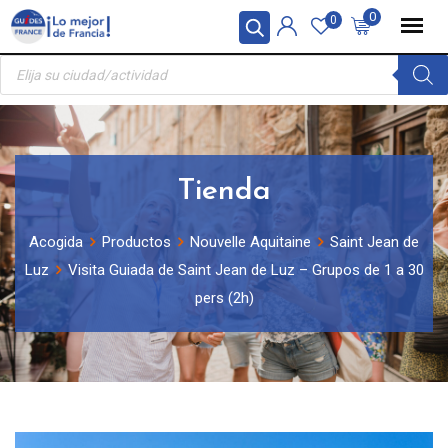
Skip
Panel de gestión de cookies
0
0
to
Búsqueda
content
de
productos
Tienda
Acogida
Productos
Nouvelle Aquitaine
Saint Jean de
Luz
Visita Guiada de Saint Jean de Luz – Grupos de 1 a 30
pers (2h)