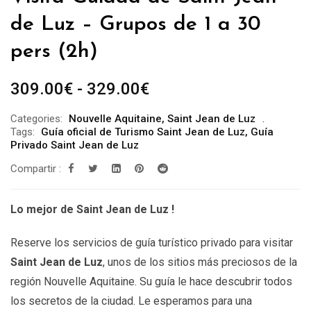
de Luz – Grupos de 1 a 30
pers (2h)
Rango
309.00
€
-
329.00
€
de
Categories:
Nouvelle Aquitaine
,
Saint Jean de Luz
precios:
Tags:
Guía oficial de Turismo Saint Jean de Luz
,
Guía
desde
Privado Saint Jean de Luz
309.00€
Compartir :
hasta
329.00€
Lo mejor de Saint Jean de Luz !
Reserve los servicios de guía turístico privado para visitar
Saint Jean de Luz
, unos de los sitios más preciosos de la
región Nouvelle Aquitaine. Su guía le hace descubrir todos
los secretos de la ciudad. Le esperamos para una