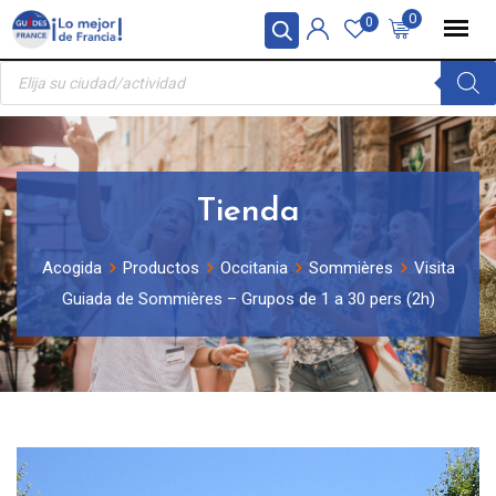
Skip
Panel de gestión de cookies
0
0
to
Búsqueda
content
de
productos
Tienda
Acogida
Productos
Occitania
Sommières
Visita
Guiada de Sommières – Grupos de 1 a 30 pers (2h)