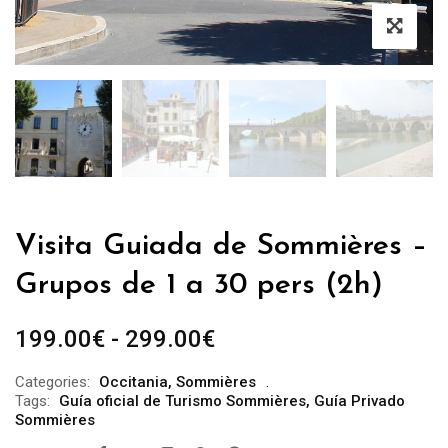
Visita Guiada de Sommières –
Grupos de 1 a 30 pers (2h)
Rango
199.00
€
-
299.00
€
de
Categories:
Occitania
,
Sommières
precios:
Tags:
Guía oficial de Turismo Sommières
,
Guía Privado
desde
Sommières