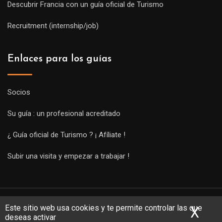
Descubrir Francia con un guía oficial de Turismo
Recruitment (internship/job)
Enlaces para los guías
Socios
Su guía : un profesional acreditado
¿ Guía oficial de Turismo ? ¡ Afíliate !
Subir una visita y empezar a trabajar !
Este sitio web usa cookies y te permite controlar las que
X
Ocu
deseas activar