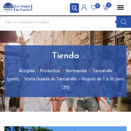
Skip
Panel de gestión de cookies
0
0
to
Búsqueda
content
de
productos
Tienda
Acogida
Productos
Normandia
Tancarville
(pont)
Visita Guiada de Tancarville – Grupos de 1 a 30 pers
(2h)