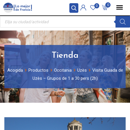
Skip
Panel de gestión de cookies
0
0
to
Búsqueda
content
de
productos
Tienda
Acogida
Productos
Occitania
Uzès
Visita Guiada de
Uzès – Grupos de 1 a 30 pers (2h)