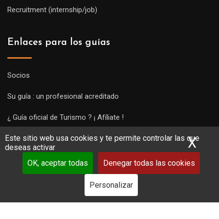
Recruitment (internship/job)
Enlaces para los guías
Socios
Su guía : un profesional acreditado
¿ Guía oficial de Turismo ? ¡ Afíliate !
Este sitio web usa cookies y te permite controlar las que
Subir una visita y empezar a trabajar !
X
Ocu
deseas activar
OK, aceptar todas
Denegar todas las cookies
Personalizar