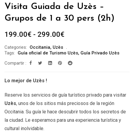
Visita Guiada de Uzès –
Grupos de 1 a 30 pers (2h)
Rango
199.00
€
-
299.00
€
de
Categories:
Occitania
,
Uzès
precios:
Tags:
Guía oficial de Turismo Uzès
,
Guía Privado Uzès
desde
Compartir :
199.00€
hasta
Lo mejor de Uzès !
299.00€
Reserve los servicios de guía turístico privado para visitar
Uzès
, unos de los sitios más preciosos de la región
Occitania. Su guía le hace descubrir todos los secretos de
la ciudad. Le esperamos para una experiencia turística y
cultural inolvidable.