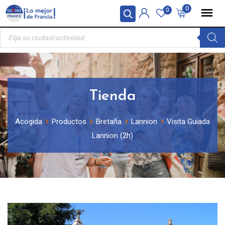
Skip
Panel de gestión de cookies
0
0
to
Búsqueda
content
de
productos
Tienda
Acogida
Productos
Bretaña
Lannion
Visita Guiada
Lannion (2h)