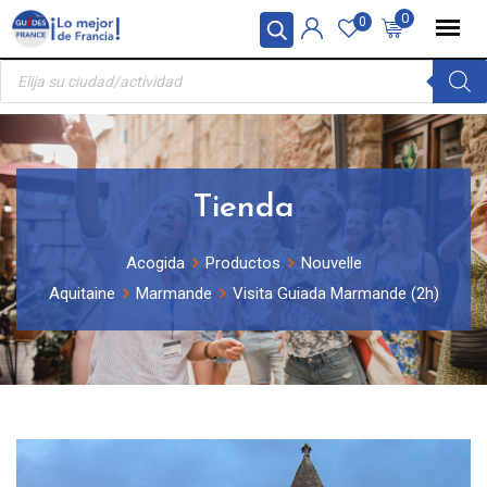
Skip
Panel de gestión de cookies
0
0
to
Búsqueda
content
de
productos
Tienda
Acogida
Productos
Nouvelle
Aquitaine
Marmande
Visita Guiada Marmande (2h)