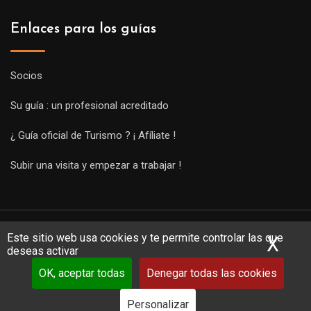
Enlaces para los guías
Socios
Su guía : un profesional acreditado
¿ Guía oficial de Turismo ? ¡ Afíliate !
Subir una visita y empezar a trabajar !
Este sitio web usa cookies y te permite controlar las que
X
Ocu
deseas activar
OK, aceptar todas
Denegar todas las cookies
Copyright Guides 2021. Tous droits réservés.
Développement
web sur mesure
par iSoluce
Personalizar