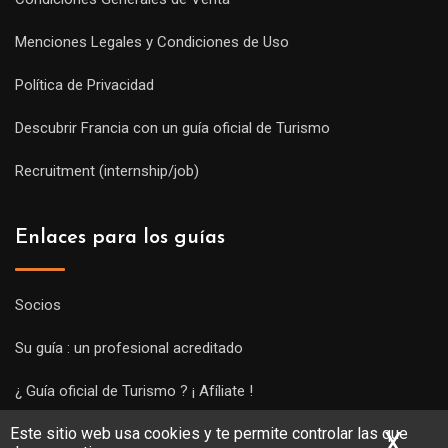
Menciones Legales y Condiciones de Uso
Política de Privacidad
Descubrir Francia con un guía oficial de Turismo
Recruitment (internship/job)
Enlaces para los guías
Socios
Su guía : un profesional acreditado
¿ Guía oficial de Turismo ? ¡ Afíliate !
Este sitio web usa cookies y te permite controlar las que
Subir una visita y empezar a trabajar !
X
Ocu