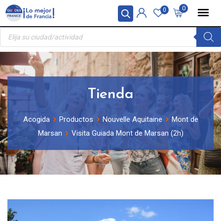
Skip
Panel de gestión de cookies
0
0
to
Búsqueda
content
de
productos
Tienda
Acogida
Productos
Nouvelle Aquitaine
Mont de
Marsan
Visita Guiada Mont de Marsan (2h)