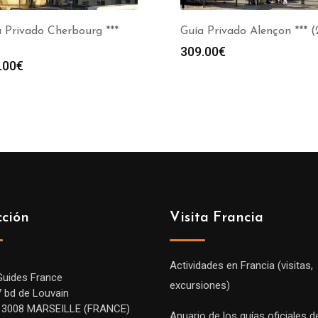
 Privado Cherbourg ***
Guía Privado Alençon *** (
309.00
€
.00
€
cción
Visita Francia
Actividades en Francia (visitas,
Guides France
excursiones)
7 bd de Louvain
13008 MARSEILLE (FRANCE)
Anuario de los guías oficiales d