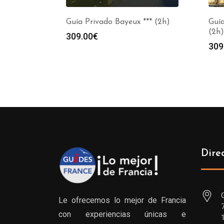
Guía Privado Bayeux *** (2h)
Guía
(2h)
309.00
€
309
Dire
Le ofrecemos lo mejor de Francia
con experiencias únicas e