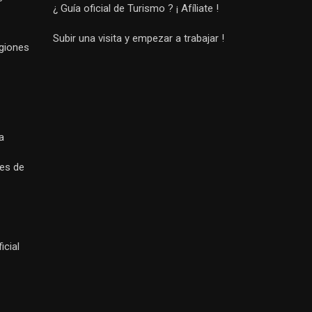
¿ Guía oficial de Turismo ? ¡ Afíliate !
Subir una visita y empezar a trabajar !
egiones
a
es de
icial