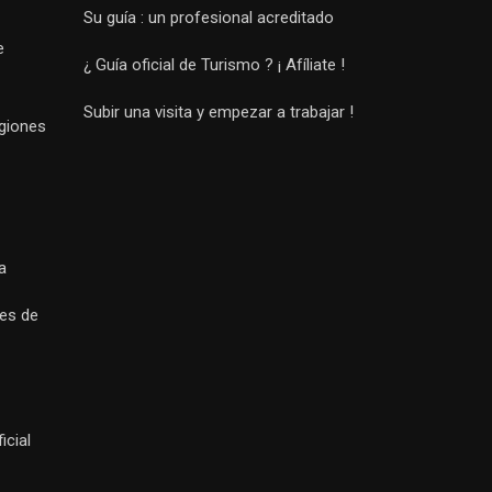
Su guía : un profesional acreditado
e
¿ Guía oficial de Turismo ? ¡ Afíliate !
Subir una visita y empezar a trabajar !
egiones
a
es de
icial