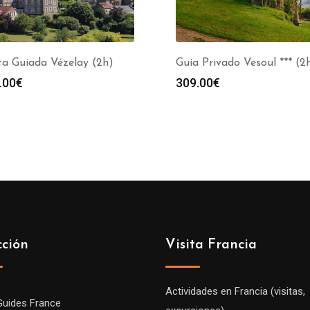
ta Guiada Vézelay (2h)
Guía Privado Vesoul *** (2
.00
€
309.00
€
cción
Visita Francia
Actividades en Francia (visitas,
Guides France