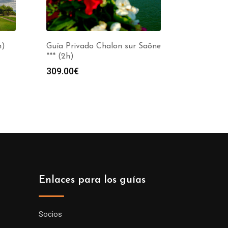
h)
Guía Privado Chalon sur Saône
*** (2h)
309.00
€
Enlaces para los guías
Socios