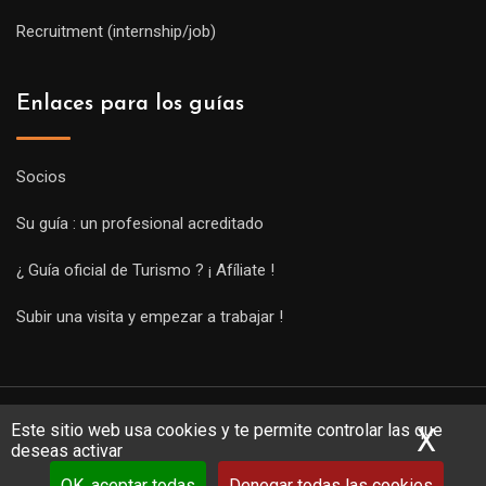
Recruitment (internship/job)
Enlaces para los guías
Socios
Su guía : un profesional acreditado
¿ Guía oficial de Turismo ? ¡ Afíliate !
Subir una visita y empezar a trabajar !
Este sitio web usa cookies y te permite controlar las que
X
Ocu
deseas activar
OK, aceptar todas
Denegar todas las cookies