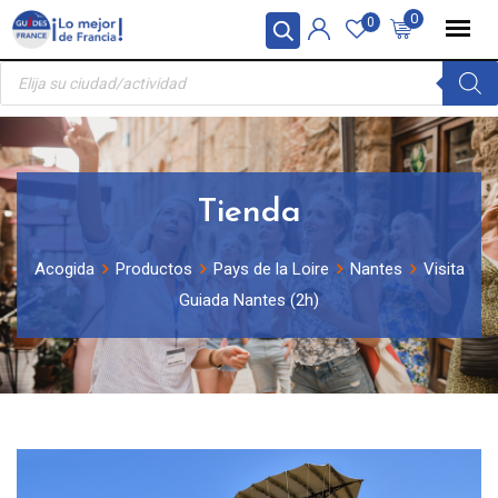
Skip
Panel de gestión de cookies
0
0
to
Búsqueda
content
de
productos
Tienda
Acogida
Productos
Pays de la Loire
Nantes
Visita
Guiada Nantes (2h)