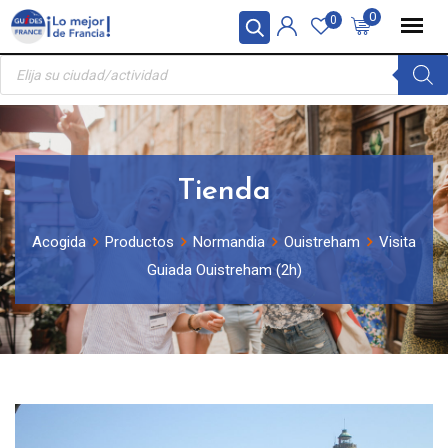
Skip
Panel de gestión de cookies
0
0
to
Búsqueda
content
de
productos
Tienda
Acogida
Productos
Normandia
Ouistreham
Visita
Guiada Ouistreham (2h)