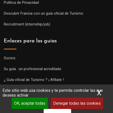
Política de Privacidad
Descubrir Francia con un guía oficial de Turismo
Recruitment (internship/job)
Enlaces para los guías
Socios
Su guía : un profesional acreditado
¿ Guía oficial de Turismo ? ¡ Afíliate !
Este sitio web usa cookies y te permite controlar las que
Subir una visita y empezar a trabajar !
X
Ocu
deseas activar
OK, aceptar todas
Denegar todas las cookies