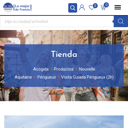
Skip
Panel de gestión de cookies
0
0
to
Búsqueda
content
de
productos
Tienda
Acogida
Productos
Nouvelle
Aquitaine
Périgueux
Visita Guiada Périgueux (2h)