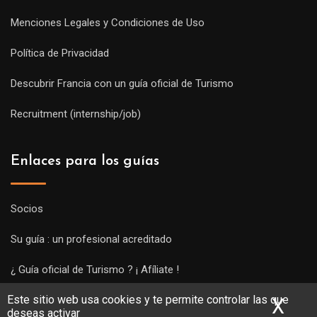
Menciones Legales y Condiciones de Uso
Política de Privacidad
Descubrir Francia con un guía oficial de Turismo
Recruitment (internship/job)
Enlaces para los guías
Socios
Su guía : un profesional acreditado
¿ Guía oficial de Turismo ? ¡ Afíliate !
Este sitio web usa cookies y te permite controlar las que
Subir una visita y empezar a trabajar !
X
Ocu
deseas activar