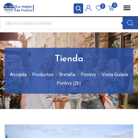
Skip
Panel de gestión de cookies
0
0
to
Búsqueda
content
de
productos
Tienda
Acogida
Productos
Bretaña
Pontivy
Visita Guiada
Pontivy (2h)