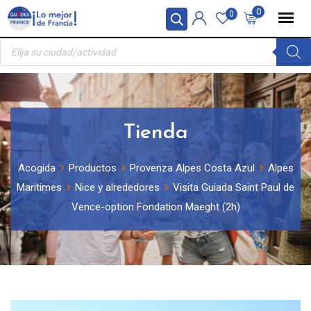
Skip
Panel de gestión de cookies
0
0
to
Búsqueda
content
de
productos
Tienda
Acogida
Productos
Provenza Alpes Costa Azul
Alpes
Maritimes
Nice y alrededores
Visita Guiada Saint Paul de
Vence-option Fondation Maeght (2h)