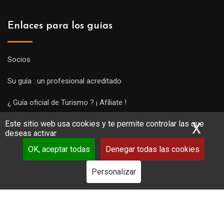
Enlaces para los guías
Socios
Su guía : un profesional acreditado
¿ Guía oficial de Turismo ? ¡ Afíliate !
Este sitio web usa cookies y te permite controlar las que
Subir una visita y empezar a trabajar !
X
Ocu
deseas activar
OK, aceptar todas
Denegar todas las cookies
Personalizar
Copyright Guides 2021. Tous droits réservés.
Développement
web sur mesure
par iSoluce