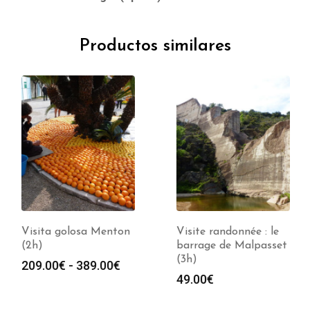
Productos similares
Visita golosa Menton
Visite randonnée : le
(2h)
barrage de Malpasset
(3h)
Rango
209.00
€
-
389.00
€
49.00
€
de
s:
precios: