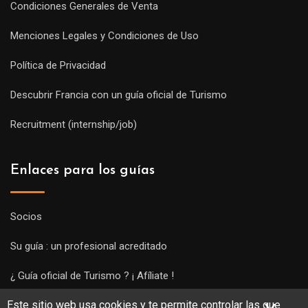
Condiciones Generales de Venta
Menciones Legales y Condiciones de Uso
Política de Privacidad
Descubrir Francia con un guía oficial de Turismo
Recruitment (internship/job)
Enlaces para los guías
Socios
Su guía : un profesional acreditado
¿ Guía oficial de Turismo ? ¡ Afíliate !
Este sitio web usa cookies y te permite controlar las que
Subir una visita y empezar a trabajar !