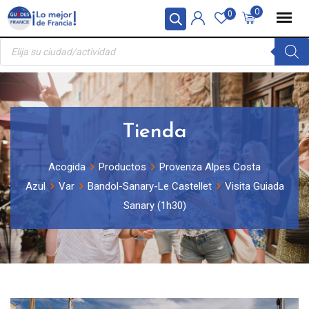
Skip
Panel de gestión de cookies
0
0
to
Búsqueda
content
de
productos
Tienda
Acogida
Productos
Provenza Alpes Costa
Azul
Var
Bandol-Sanary-Le Castellet
Visita Guiada
Sanary (1h30)