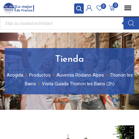
Skip
Panel de gestión de cookies
0
0
to
Búsqueda
content
de
productos
Tienda
Acogida
Productos
Auvernia Ródano Alpes
Thonon les
Bains
Visita Guiada Thonon les Bains (2h)