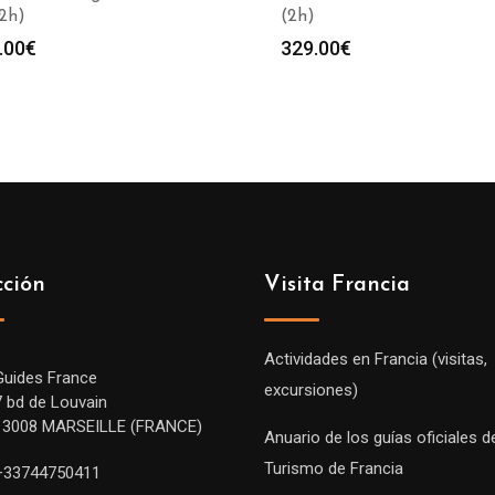
(2h)
(2h)
.00
€
329.00
€
cción
Visita Francia
Actividades en Francia (visitas,
Guides France
excursiones)
7 bd de Louvain
13008 MARSEILLE (FRANCE)
Anuario de los guías oficiales d
Turismo de Francia
+33744750411