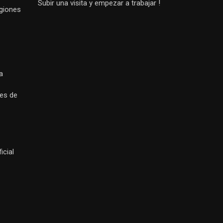
Subir una visita y empezar a trabajar !
egiones
a
es de
icial